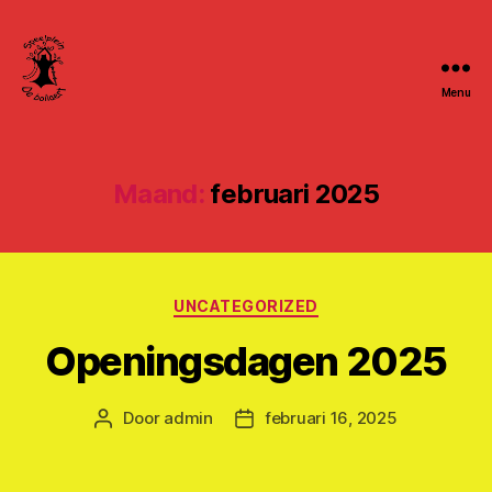
Menu
Speelpleinwerking
De
Bollaert
Maand:
februari 2025
Categorieën
UNCATEGORIZED
Openingsdagen 2025
Door
admin
februari 16, 2025
Berichtauteur
Berichtdatum