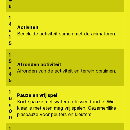
u
1
4
Activiteit
u
Begeleide activiteit samen met de animatoren.
1
5
1
5
Afronden activiteit
u
Afronden van de activiteit en terrein opruimen.
4
5
1
Pauze en vrij spel
6
Korte pauze met water en tussendoortje. Wie
u
klaar is met eten mag vrij spelen. Gezamenlijke
0
plaspauze voor peuters en kleuters.
0
1