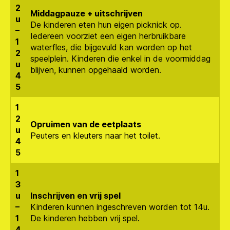
2
Middagpauze + uitschrijven
u
De kinderen eten hun eigen picknick op.
–
Iedereen voorziet een eigen herbruikbare
1
waterfles, die bijgevuld kan worden op het
2
speelplein. Kinderen die enkel in de voormiddag
u
blijven, kunnen opgehaald worden.
4
5
1
2
Opruimen van de eetplaats
u
Peuters en kleuters naar het toilet.
4
5
1
3
u
Inschrijven en vrij spel
–
Kinderen kunnen ingeschreven worden tot 14u.
1
De kinderen hebben vrij spel.
4