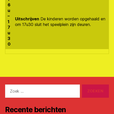
6
u
–
Uitschrijven
De kinderen worden opgehaald en
1
om 17u30 sluit het speelplein zijn deuren.
7
u
3
0
Zoeken
naar:
Recente berichten