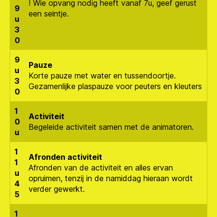
! Wie opvang nodig heeft vanaf 7u, geef gerust
9
een seintje.
u
3
0
9
Pauze
u
Korte pauze met water en tussendoortje.
3
Gezamenlijke plaspauze voor peuters en kleuters
0
1
Activiteit
0
Begeleide activiteit samen met de animatoren.
u
1
Afronden activiteit
1
Afronden van de activiteit en alles ervan
u
opruimen, tenzij in de namiddag hieraan wordt
4
verder gewerkt.
5
1