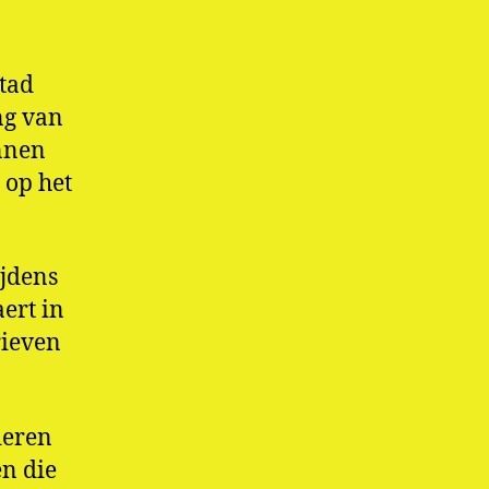
stad
ng van
nnen
 op het
ijdens
ert in
rieven
deren
en die