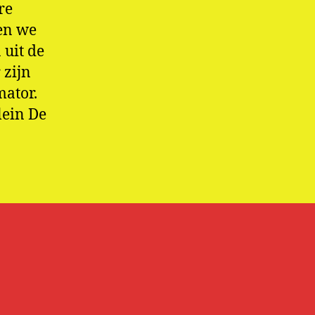
re
en we
uit de
 zijn
mator.
lein De