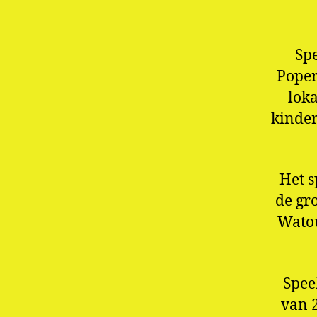
Spe
Poper
lok
kinder
Het s
de gr
Watou
Spee
van 2