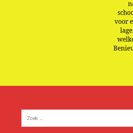
n
scho
voor 
lage
welko
Benieu
Zoeken
naar: