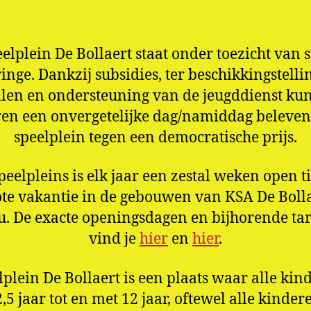
elplein De Bollaert staat onder toezicht van 
inge. Dankzij subsidies, ter beschikkingstelli
alen en ondersteuning van de jeugddienst ku
en een onvergetelijke dag/namiddag beleven
speelplein tegen een democratische prijs.
peelpleins is elk jaar een zestal weken open t
ote vakantie in de gebouwen van KSA De Bolla
. De exacte openingsdagen en bijhorende ta
vind je
hier
en
hier
.
lplein De Bollaert is een plaats waar alle kin
,5 jaar tot en met 12 jaar, oftewel alle kinder